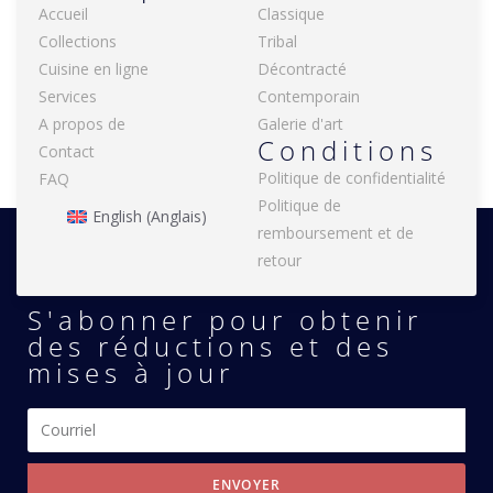
Accueil
Classique
Collections
Tribal
Cuisine en ligne
Décontracté
Services
Contemporain
A propos de
Galerie d'art
Conditions
Contact
Politique de confidentialité
FAQ
Politique de
English
(
Anglais
)
remboursement et de
retour
S'abonner pour obtenir
des réductions et des
mises à jour
ENVOYER