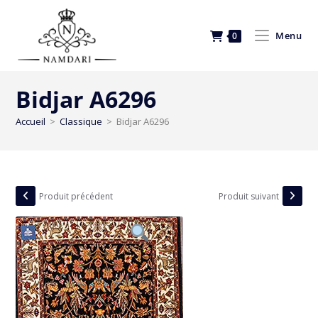
Menu
0
Bidjar A6296
Accueil
>
Classique
>
Bidjar A6296
Produit précédent
Produit suivant