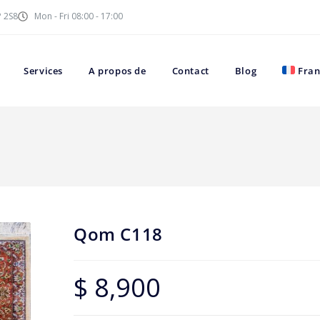
P 2S8
Mon - Fri 08:00 - 17:00
Services
A propos de
Contact
Blog
Fran
Qom C118
$
8,900