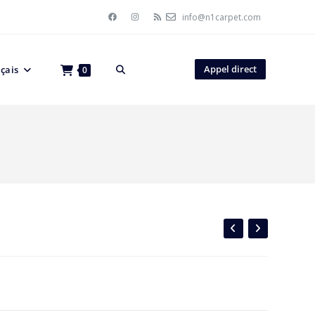
info@n1carpet.com
Appel direct
çais
0