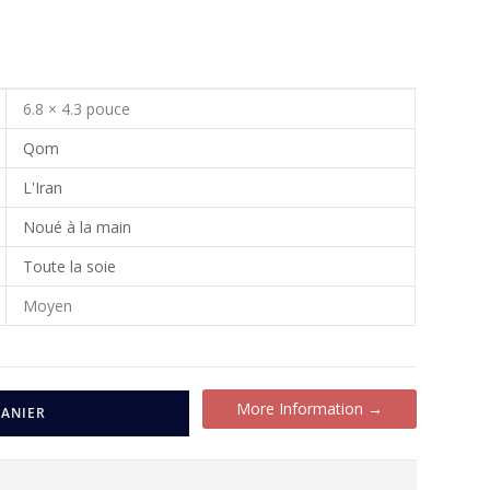
6.8 × 4.3 pouce
Qom
L'Iran
Noué à la main
Toute la soie
Moyen
More Information →
PANIER