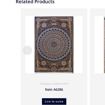
Related Products
Classique
,
Galerie d'art
Nain A6286
Lire la suite