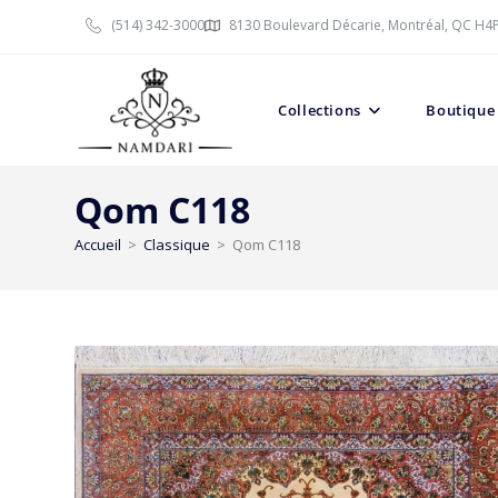
(514) 342-3000
8130 Boulevard Décarie, Montréal, QC H4
Collections
Boutique
Qom C118
Accueil
>
Classique
>
Qom C118