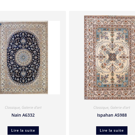
Classique
,
Galerie d'art
Classique
,
Galerie d'art
Nain A6332
Ispahan A5988
Lire la suite
Lire la suite