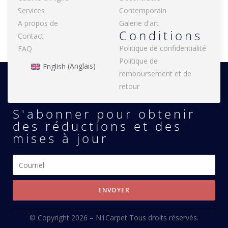
Services
Contemporain
A propos de
Galerie d'art
Conditions
Contact
Politique de confidentialité
FAQ
Politique de
English
(
Anglais
)
remboursement et de
retour
S'abonner pour obtenir
des réductions et des
mises à jour
ENVOYER
© Copyright 2026 –
N1Carpet
Tous droits réservés.