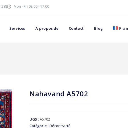
P 2S8
Mon - Fri 08:00 - 17:00
Services
A propos de
Contact
Blog
Fran
Nahavand A5702
UGS :
A5702
Catégorie :
Décontracté