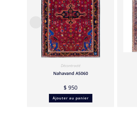
Décontracté
Nahavand A5060
$
950
Ajouter au panier