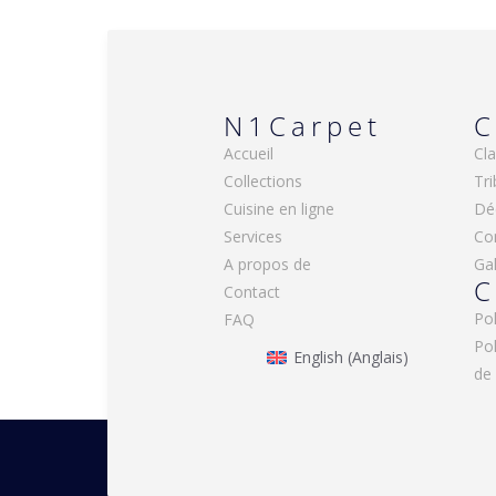
N1Carpet
C
Accueil
Cla
Collections
Tri
Cuisine en ligne
Dé
Services
Co
A propos de
Gal
C
Contact
Pol
FAQ
Po
English
(
Anglais
)
de 