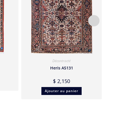
Décontracté
Heris A5131
$
2,150
Ajouter au panier