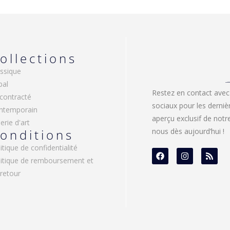
ollections
ssique
bal
Restez en contact avec
contracté
sociaux pour les derniè
ntemporain
aperçu exclusif de not
erie d'art
onditions
nous dès aujourd’hui !
itique de confidentialité
litique de remboursement et
retour