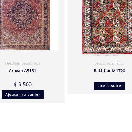
Classique
,
Décontracté
Décontracté
,
Tribal
Gravan A5151
Bakhtiar M1720
$
9,500
Lire la suite
Ajouter au panier