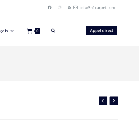
info@n1carpet.com
Appel direct
çais
0