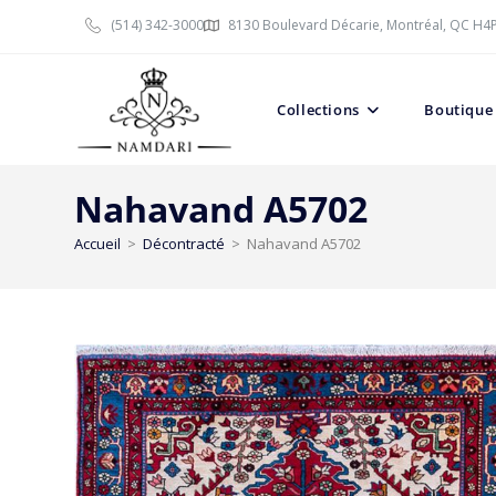
(514) 342-3000
8130 Boulevard Décarie, Montréal, QC H4
Collections
Boutique
Nahavand A5702
Accueil
>
Décontracté
>
Nahavand A5702