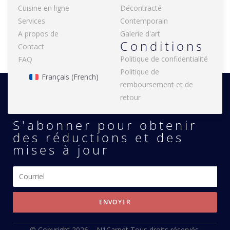
Cuisine en ligne
Décontracté
Services
Contemporain
A propos de
Galerie d'art
Conditions
Contact
Politique de confidentialité
FAQ
Politique de
Français
(
French
)
remboursement et de
retour
S'abonner pour obtenir
des réductions et des
mises à jour
ENVOYER
© Copyright 2026 –
N1Carpet
Tous droits réservés.