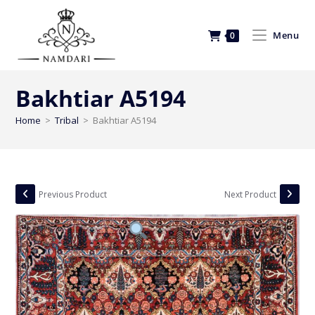
Menu
0
Bakhtiar A5194
Home
>
Tribal
>
Bakhtiar A5194
Previous Product
Next Product