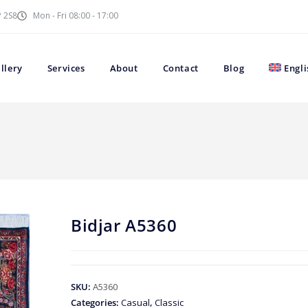
P 2S8
Mon - Fri 08:00 - 17:00
llery
Services
About
Contact
Blog
Engli
Bidjar A5360
SKU:
A5360
Categories:
Casual
,
Classic