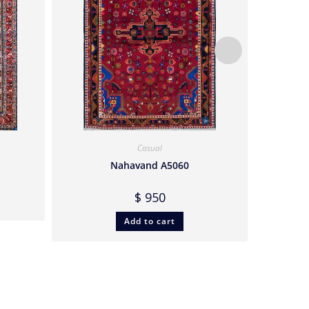
Casual
Nahavand A5060
$
950
Add to cart