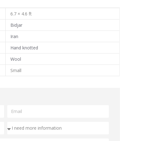
6.7 × 4.6 ft
Bidjar
Iran
Hand knotted
Wool
Small