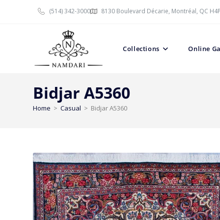
(514) 342-3000
8130 Boulevard Décarie, Montréal, QC H4
Collections
Online Ga
Bidjar A5360
Home
>
Casual
>
Bidjar A5360