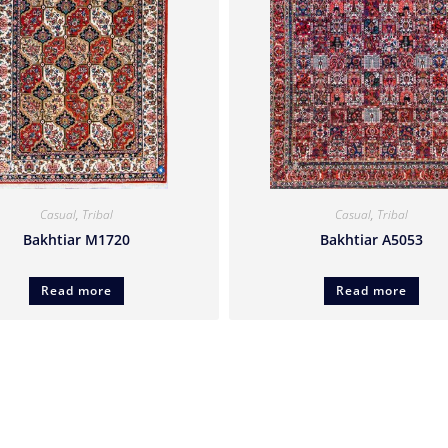
Casual
,
Tribal
Casual
,
Tribal
Bakhtiar M1720
Bakhtiar A5053
Read more
Read more