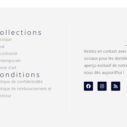
ollections
ssique
bal
Restez en contact avec
contracté
sociaux pour les derniè
ntemporain
aperçu exclusif de not
erie d'art
onditions
nous dès aujourd’hui !
itique de confidentialité
litique de remboursement et
retour