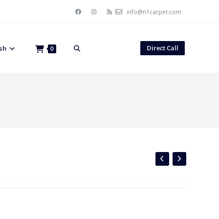
info@n1carpet.com
Direct Call
sh
0