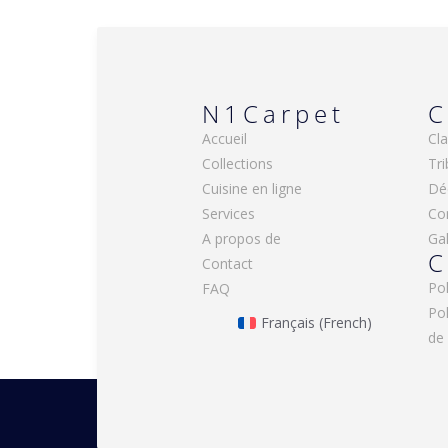
N1Carpet
C
Accueil
Cla
Collections
Tri
Cuisine en ligne
Dé
Services
Co
A propos de
Gal
C
Contact
Pol
FAQ
Po
Français
(
French
)
de 