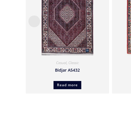
Casual
,
Classic
Bidjar A5432
Read more