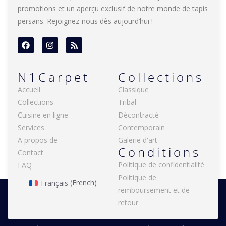
promotions et un aperçu exclusif de notre monde de tapis
persans. Rejoignez-nous dès aujourd’hui !
N1Carpet
Collections
Accueil
Classique
Collections
Tribal
Cuisine en ligne
Décontracté
Services
Contemporain
A propos de
Galerie d'art
Conditions
Contact
Politique de confidentialité
FAQ
Politique de
Français
(
French
)
remboursement et de
retour