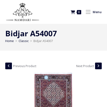
Menu
0
Bidjar A54007
Home
>
Classic
>
Bidjar A54007
Previous Product
Next Product