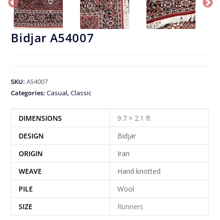
Bidjar A54007
SKU:
A54007
Categories:
Casual
,
Classic
DIMENSIONS
9.7 × 2.1 ft
DESIGN
Bidjar
ORIGIN
Iran
WEAVE
Hand knotted
PILE
Wool
SIZE
Runners