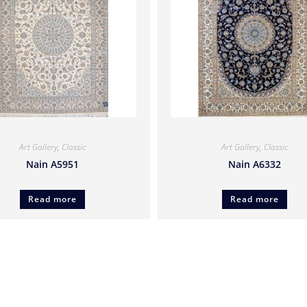
Art Gallery
,
Classic
Art Gallery
,
Classic
Nain A5951
Nain A6332
Read more
Read more