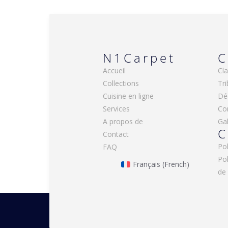
N1Carpet
C
Accueil
Cla
Collections
Tri
Cuisine en ligne
Dé
Services
Co
A propos de
Gal
C
Contact
Pol
FAQ
Po
Français
(
French
)
de 