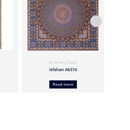
Art Gallery
,
Classic
Isfahan A6374
Read more