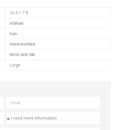
10.4 × 7 ft
Isfahan
Iran
Hand knotted
Wool and Silk
Large