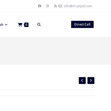
info@n1carpet.com
Direct Call
sh
0