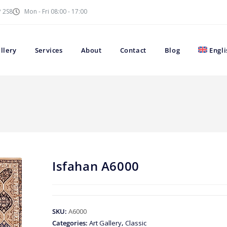
P 2S8
Mon - Fri 08:00 - 17:00
llery
Services
About
Contact
Blog
Engli
Isfahan A6000
SKU:
A6000
Categories:
Art Gallery
,
Classic