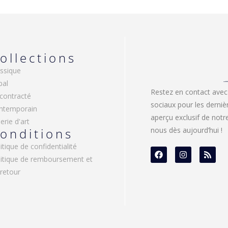
ollections
ssique
bal
Restez en contact avec
contracté
sociaux pour les derniè
ntemporain
aperçu exclusif de not
erie d'art
onditions
nous dès aujourd’hui !
itique de confidentialité
litique de remboursement et
retour