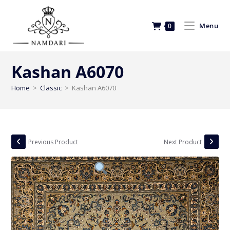
Menu
0
Kashan A6070
Home
>
Classic
>
Kashan A6070
Previous Product
Next Product