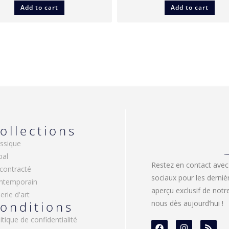
Add to cart
Add to cart
ollections
ssique
bal
Restez en contact avec
contracté
sociaux pour les derniè
ntemporain
aperçu exclusif de not
erie d'art
onditions
nous dès aujourd’hui !
itique de confidentialité