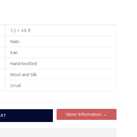
7.2 × 4.8 ft
Nain
Iran
Hand knotted
Wool and Silk
Small
More Information →
ART