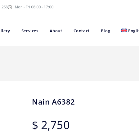
P 2S8
Mon - Fri 08:00 - 17:00
llery
Services
About
Contact
Blog
Engli
Nain A6382
$
2,750