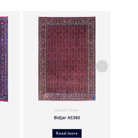
Casual
,
Classic
Bidjar A5380
Read more