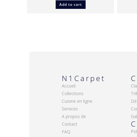
Add to cart
N1Carpet
C
Accueil
Cla
Collections
Tri
Cuisine en ligne
Dé
Services
Co
A propos de
Gal
C
Contact
Pol
FAQ