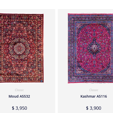
Classic
Classic
Moud A5532
Kashmar A5116
$
3,950
$
3,900