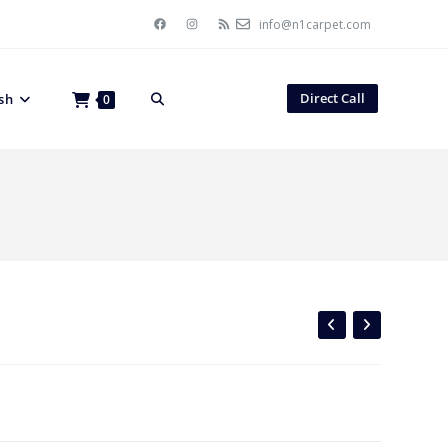
info@n1carpet.com
Direct Call
sh
0