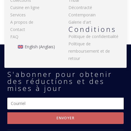
Collections
Tribal
Cuisine en ligne
Décontracté
Services
Contemporain
A propos de
Galerie d'art
Conditions
Contact
Politique de confidentialité
FAQ
Politique de
English
(
Anglais
)
remboursement et de
retour
S'abonner pour obtenir
des réductions et des
mises à jour
ENVOYER