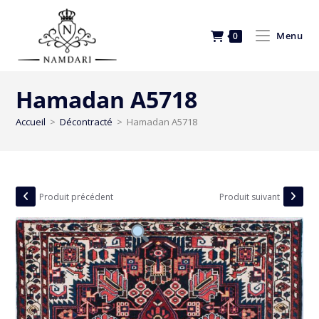
Menu
0
Hamadan A5718
Accueil
>
Décontracté
>
Hamadan A5718
Produit précédent
Produit suivant