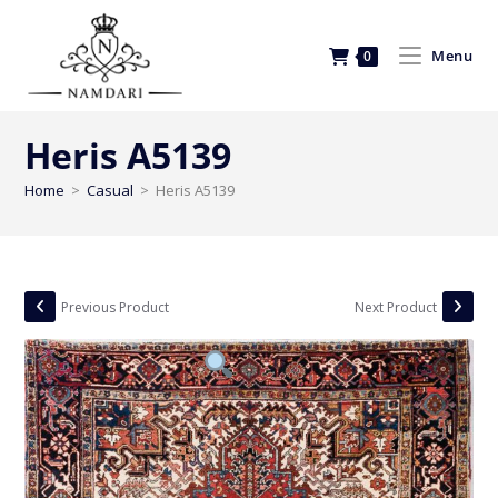
Menu
0
Heris A5139
Home
>
Casual
>
Heris A5139
Previous Product
Next Product