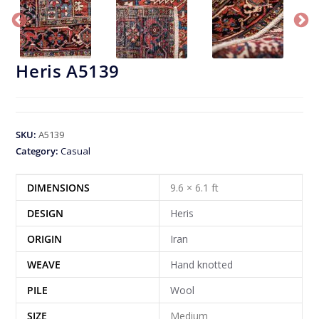
Heris A5139
SKU:
A5139
Category:
Casual
DIMENSIONS
9.6 × 6.1 ft
DESIGN
Heris
ORIGIN
Iran
WEAVE
Hand knotted
PILE
Wool
SIZE
Medium