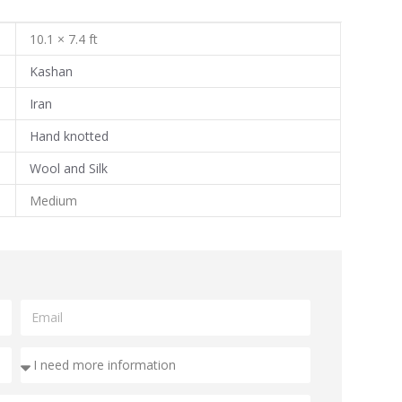
10.1 × 7.4 ft
Kashan
Iran
Hand knotted
Wool and Silk
Medium