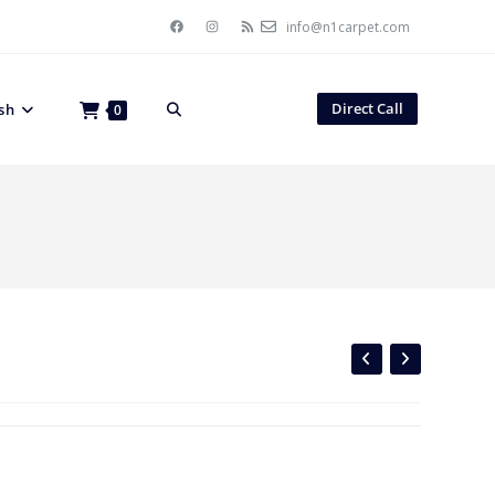
info@n1carpet.com
Direct Call
sh
0