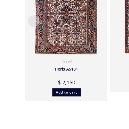
Casual
Heris A5131
$
2,150
Add to cart