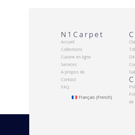
N1Carpet
C
Accueil
Cla
Collections
Tri
Cuisine en ligne
Dé
Services
Co
A propos de
Gal
C
Contact
Pol
FAQ
Po
Français
(
French
)
de 