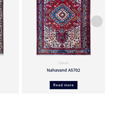
Casual
Nahavand A5702
Read more