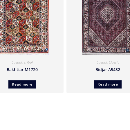
Casual
,
Tribal
Casual
,
Classic
Bakhtiar M1720
Bidjar A5432
Read more
Read more