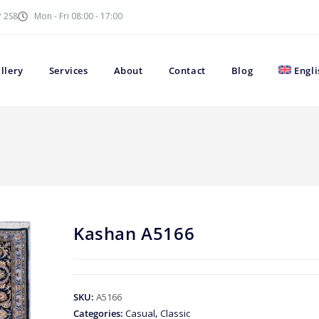
P 2S8
Mon - Fri 08:00 - 17:00
llery
Services
About
Contact
Blog
Engli
Kashan A5166
SKU:
A5166
Categories:
Casual
,
Classic