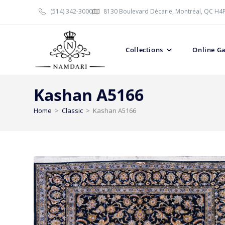
(514) 342-3000
8130 Boulevard Décarie, Montréal, QC H4
Collections
Online Ga
Kashan A5166
Home
>
Classic
>
Kashan A5166