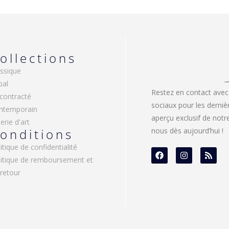
ollections
ssique
bal
Restez en contact avec
contracté
sociaux pour les derniè
ntemporain
aperçu exclusif de not
erie d'art
onditions
nous dès aujourd’hui !
itique de confidentialité
litique de remboursement et
retour