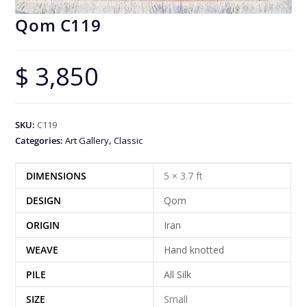
Qom C119
$
3,850
SKU:
C119
Categories:
Art Gallery
,
Classic
DIMENSIONS
5 × 3.7 ft
DESIGN
Qom
ORIGIN
Iran
WEAVE
Hand knotted
PILE
All Silk
SIZE
Small