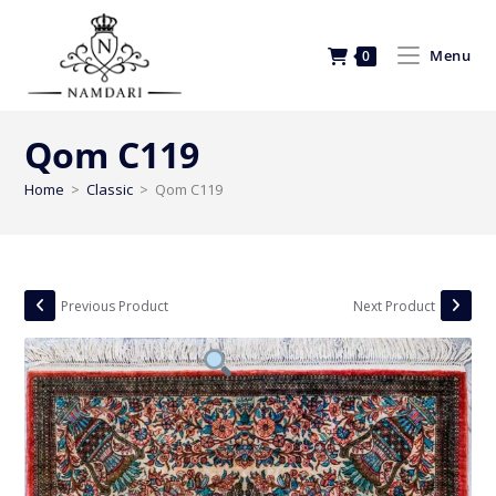
Menu
0
Qom C119
Home
>
Classic
>
Qom C119
Previous Product
Next Product