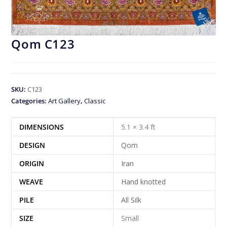
Qom C123
SKU:
C123
Categories:
Art Gallery
,
Classic
DIMENSIONS
5.1 × 3.4 ft
DESIGN
Qom
ORIGIN
Iran
WEAVE
Hand knotted
PILE
All Silk
SIZE
Small