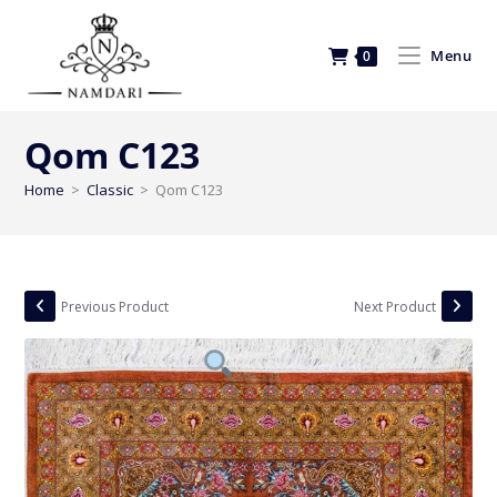
Menu
0
Qom C123
Home
>
Classic
>
Qom C123
Previous Product
Next Product