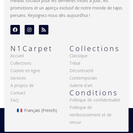
médias sociaux pour les dernières mises à jour, les
promotions et un aperçu exclusif de notre monde de tapis
persans. Rejoignez-nous dès aujourd’hui !
N1Carpet
Collections
Accueil
Classique
Collections
Tribal
Cuisine en ligne
Décontracté
Services
Contemporain
A propos de
Galerie d'art
Conditions
Contact
Politique de confidentialité
FAQ
Politique de
Français
(
French
)
remboursement et de
retour