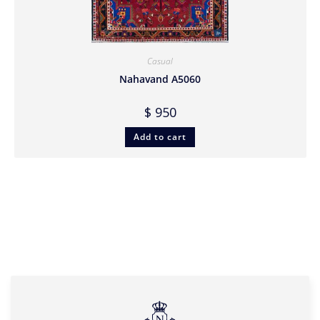
Casual
Nahavand A5060
$
950
Add to cart