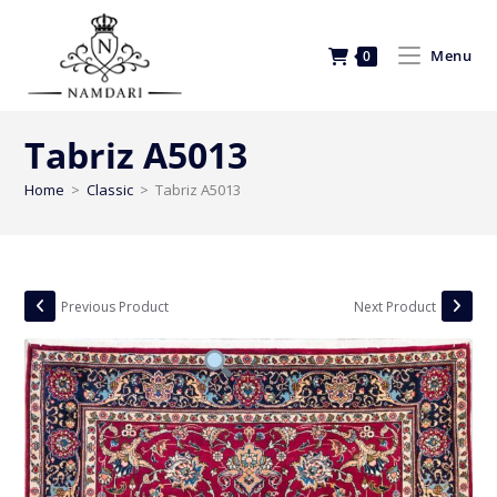
Menu
0
Tabriz A5013
Home
>
Classic
>
Tabriz A5013
Previous Product
Next Product