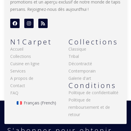
promotions et un aperçu exclusif de notre monde de tapis
persans. Rejoignez-nous dès aujourd’hui !
N1Carpet
Collections
Accueil
Classique
Collections
Tribal
Cuisine en ligne
Décontracté
Services
Contemporain
A propos de
Galerie d'art
Conditions
Contact
Politique de confidentialité
FAQ
Politique de
Français
(
French
)
remboursement et de
retour
S'abonner pour obtenir