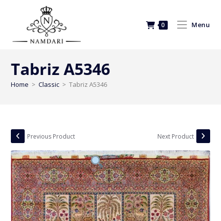
Menu
0
Tabriz A5346
Home
>
Classic
>
Tabriz A5346
Previous Product
Next Product